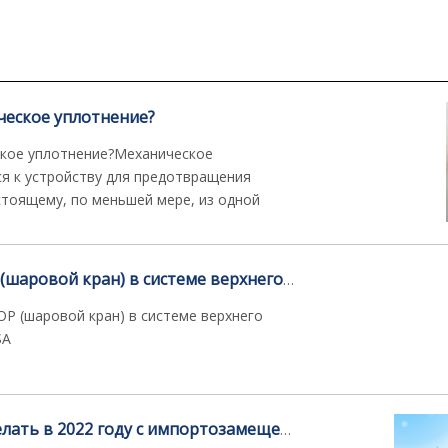
ческое уплотнение?
ское уплотнение?Механическое
я к устройству для предотвращения
стоящему, по меньшей мере, из одной
Какова роль IBOP (шаровой кран) в системе верхнего привода TDS-11SA/9SA
OP (шаровой кран) в системе верхнего
SA
Что мы можем сделать в 2022 году с импортозамещением в отрасли нефтегаза в России?