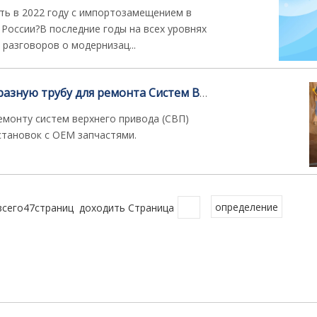
ть в 2022 году с импортозамещением в
 России?В последние годы на всех уровнях
 разговоров о модернизац...
Как заказать S-образную трубу для ремонта Систем Верхнего Привода (СВП)?
ремонту систем верхнего привода (СВП)
становок с OEM запчастями.
всего47страниц доходить Страница
определение