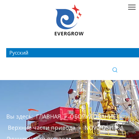
Pусский
Вы здесь:
ГЛАВНАЯ
»
ОБОРУДОВАНИЕ
»
Верхние части привода
»
NOV TDS-11SA
Лучших части привода