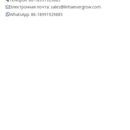

Электронная почта: sales@linhaievergrow.com

WhatsApp: 86-18991929885
